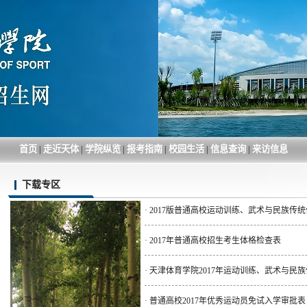
首页
|
走近天体
|
学院纵览
|
报考指南
|
校园生活
|
信息查询
|
来访信息
下载专区
·
2017版普通高校运动训练、武术与民族传统体
·
2017年普通高校招生考生体格检查表
·
天津体育学院2017年运动训练、武术与民族传
·
普通高校2017年优秀运动员免试入学审批表