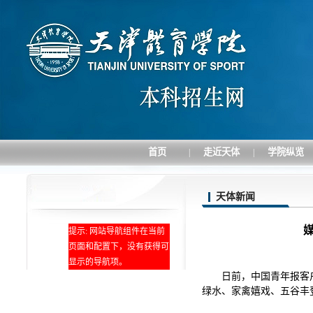
首页
走近天体
学院纵览
|
|
天体新闻
媒
提示: 网站导航组件在当前
页面和配置下，没有获得可
显示的导航项。
日前，中国青年报客
绿水、家禽嬉戏、五谷丰