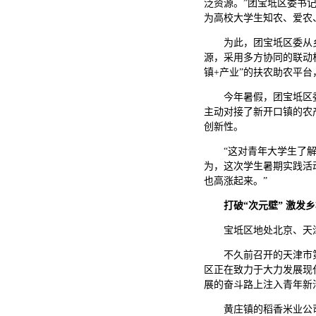
泛资源。”团宝坻区委书
为高校大学生知农、爱农
为此，团宝坻区委从
源，采用多方协同的联动
镇+产业”的扶农助农平
今年暑假，团宝坻区
主动对接了新开口镇的农
创新性。
“这对青年大学生了
为，这次学生暑期实践活
也高涨起来。”
打破“次元壁” 激发
宝坻区地处北京、天
不久前召开的天津市
区正在致力于大力发展现
展的奋斗路上注入青年新
黄庄镇的稻香米业公